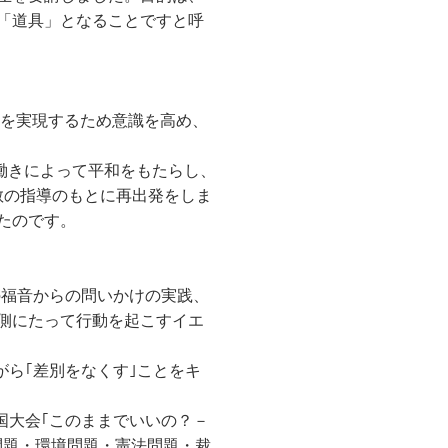
「道具」となることですと呼
会を実現するため意識を高め、
の働きによって平和をもたらし、
教の指導のもとに再出発をしま
たのです。
の福音からの問いかけの実践、
の側にたって行動を起こすイエ
がら｢差別をなくす｣ことをキ
国大会｢このままでいいの？－
権問題・環境問題・憲法問題・裁