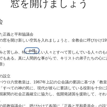
​窓を開けましょう
会
た正義と平和協議会
の窓を開け新しい空気を入れましょうと、全教会に呼びかけ19
。
pdf
みと苦しみ、特に、貧しい人々とすべて苦しんでいる人々のも
でもある。真に人間的な事がらで、キリストの弟子たちの心に
章）
の設立
パウロ六世教皇は、1967年上記の公会議の要請に基づき「教
「すべての神の民に、現代が彼らに要請している役割を十分に
国家間の社会正義確立に協力し、低開発諸国を援助して、それ
。
の司教協議会に、呼びかけて各国に「正義と平和委員会」の設