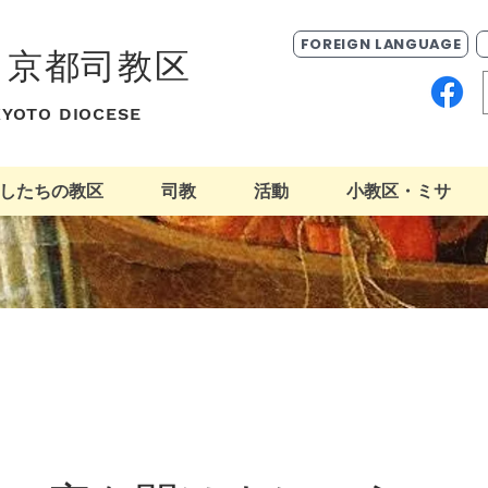
FOREIGN LANGUAGE
ク京都司教区
 KYOTO DIOCESE
したちの教区
司教
活動
小教区・ミサ