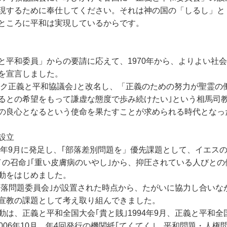
現するために奉仕してください。それは神の国の「しるし」と
ところに平和は実現しているからです。
と平和委員」からの要請に応えて、1970年から、よりよい社
を宣言しました。
リック正義と平和協議会｣と改名し、「正義のための努力が聖霊
るとの希望をもって謙虚な態度で歩み続けたい｣という相馬司
の良心となるという使命を果たすことが求められる時代となっ
設立
97年9月に発足し、｢部落差別問題を」優先課題として、イエス
イの召命｣｢重い皮膚病のいやし｣から、抑圧されている人びと
動をはじめました。
ク部落問題委員会｣が設置された時点から、たがいに協力し合いな
宣教の課題として考え取り組んできました。
は、正義と平和全国大会｢貴と賎｣1994年9月、正義と平和全
006年10月、年4回発行の機関紙｢てくてく｣。平和問題・人