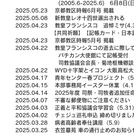
(2005.6-2025.6) 6月8日(日
2025.05.23 京都教区時報6月号 掲載
2025.05.08 新教皇レオ十四世選出される
2025.04.23 教皇フランシスコ 追悼ミサ(4
【共同祈願】
【記帳カード・日本
2025.04.23
京都教区時報5月号 掲載
2025.04.22 教皇フランシスコの逝去に際し
バチカン大使館にて記帳受付
司教協議会会長・菊地枢機卿談
2025.04.22
WYD十字架とイコン 大阪高松大司
2025.04.17
青年センター春プロジェクト（5.2
2025.04.15 本部事務局イースター休業（4.
2025.04.14 2025年度 司祭・司牧者追加
2025.04.07
不審な郵便物にご注意ください
2025.04.03
正義と平和協議会学習会（5.31
2025.04.02 チェジュ巡礼申込 締め切りまし
2025.03.28 病者高齢者奉仕講座（5.9）
2025.03.25 衣笠墓苑 車の通行止めのお知ら