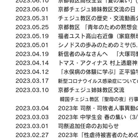
2023.06.10
京都教区高校生会「夏の集い」(
2023.06.01
京都チェジュ姉妹教区交流の日
2023.05.31
チェジュ教区の歴史・交流動画
2023.05.25
京都教区 「青年のための黙想会
2023.05.19
福者ユスト高山右近像（家庭祭壇
2023.05.01
シノドスの歩みのためのミサ(5.
2023.04.19
新信者のみなさんへ 「大塚司
2023.04.14
トマス・アクィナス 村上透磨神
2023.04.12
「水俣病の体験に学ぶ」正平協学
2023.03.17
新型コロナウイルス感染症について
2023.03.10
京都チェジュ姉妹教区交流
​
韓国チェジュ教区「聖母の夜」行事
2023.03.04
2023年 司祭・司牧者人事異
2023.03.03
2023年 中学生会 春の集い（3
2023.03.01 司祭追加任命のお知らせ
2023.02.27
2023年「性虐待被害者のため