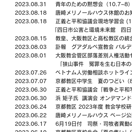
2023.08.31
青年のための黙想会（10.7~8
2023.08.18
唐崎メリノールハウス休館のお
2023.08.18
正義と平和協議会現地学習会 (10
「四日市公害と環境未来館 四日市
2023.08.15
教皇、大阪教区と高松教区の統
2023.08.03
訃報 グアダルペ宣教会 バルデス
2023.08.01
大阪教会管区部落差別人権活動
「狭山事件 冤罪を生む日本の社会構造
2023.07.26
ベトナム人労働相談ホットライン開
2023.07.07
京都教区中学生 夏のつどい（8
2023.06.30
正義と平和協議会「戦争と平和写真
2023.06.30
浜 矩子氏 講演会 オンデマン
2023.06.24
京都教区 2023年度 教会学校研修
2023.06.22
唐崎メリノールハウス ページ公
2023.06.17
6月19日付 司祭・司牧者異動