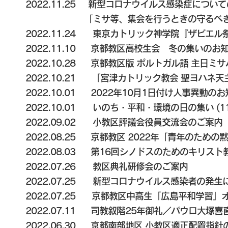
2022.11.25
新型コロナウイルス感染症に
「ミサ等、集会を行うときの守るべき要
2022.11.24 東京カトリック神学院『ザビエル
2022.11.10
京都教区高校生会 冬の集いのお
2022.10.28 京都教区版 ポルトガル語 主日ミサ
2022.10.21
「宮津カトリック教会 聖ヨハネ天
2022.10.01
2022年10月1日付け人事異動のお
2022.10.01
いのち・平和・環境の日の集い (11
2022.09.02
小教区評議会役員交流会のご案内
2022.08.25
京都教区 2022年「青年のための
2022.08.03
第16回シノドスのためのキリスト
2022.07.26
教区典礼研修会のご案内
2022.07.25
新型コロナウイルス感染者の発生
2022.07.25
京都教区中高生「広島平和学習」
2022.07.11
司教叙階25年御礼／パウロ大塚喜
2022.06.30
京都南部地区 小教区適正配置指針