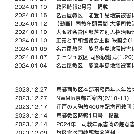
2
024.01.19 教区時報2月号 掲載
2024.01.15
名古屋教区
能登半島地震被害に
2024.01.12 【動画】司教年頭書簡 大塚司教
2024.01.10
大阪教会管区部落差別人権活動ｾﾝﾀ
2024.01.10
正義と平和協議会主催 映画会(1.
2024.01.09
名古屋教区 能登半島地震被害に
2024.01.07
チェジュ教区 司祭叙階式(1.20)
​2024.01.04
名古屋教区 能登半島地震被害に
2023.12.27 京都司教区本部事務局年末年始休業(
2023.12.27
NWMin京都ご案内(2/10-11)
2023.12.17
江戸の大殉教400年記念司教団ミサ
2023.12.14
京都教区時報1月号 掲載
2023.12.14
2024年 司教年頭書簡の趣意
2023.12.09
教区宣教司牧評議会資料