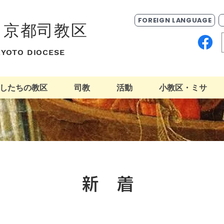
FOREIGN LANGUAGE
ク京都司教区
 KYOTO DIOCESE
したちの教区
司教
活動
小教区・ミサ
​新 着