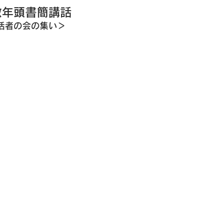
司教年頭書簡講話
活者の会の集い＞