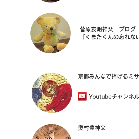
菅原友明神父 ブログ
「くまたくんの忘れな
​主日説教（音声）
​京都みんなで捧げるミ
Youtubeチャンネ
​主日説教（音声）
​奥村豊神父