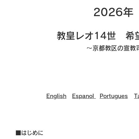
2026
教皇レオ14世 希
​〜京都教区の宣教司
English
Espanol
Portugues
T
■はじめに