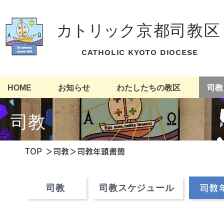
カトリッ
ク京都司教区
​ CATHOLIC KYOTO DIOCESE
HOME
お知らせ
わたしたちの教区
司教
司教
​TOP
＞
司教
＞司教年頭書簡
司教
司教スケジュール
司教