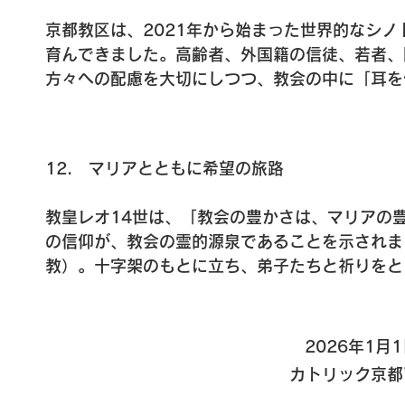
また、異なる言語や文化をつなぐ「橋をかける教
京都教区は、2021年から始まった世界的なシ
びついています。この「橋」とは、単なる交流で
育んできました。高齢者、外国籍の信徒、若者、
り、「希望とは結びつけること」（2025年6月
方々への配慮を大切にしつつ、教会の中に「耳を
この霊的な橋づくりは、京都教区の各小教区が取
組みが限られた範囲にとどまっていることも事実
る背景を持つ人々が、同じ聖堂に集い、同じ福音
さらに広げ、「ともに歩む教会」としての成熟を
のかけ橋」としての教会のあり方を体現していま
く、すべての人が招かれ、思いが受けとめられ、
なく受け入れを、孤立ではなく共に歩むことを選
12.　マリアとともに希望の旅路 

あります。

つつあるのです。
シノドスで勧められてきた分かち合いと傾聴を深
教皇レオ14世は、「教会の豊かさは、マリアの
ようになりました。この「霊における会話」は、
の信仰が、教会の霊的源泉であることを示されまし
ら、神の望まれる道をともに探るプロセスです。
教）。十字架のもとに立ち、弟子たちと祈りをと
る姿勢が息づいています。こうした歩みは、「社
希望とは、理念でも一時の感情でもなく、人生の
宣教司牧と対話の実践を通して少しずつ具体化し
喜びといった日々の断片が、神のいのちに織り込
となっています。
教皇の言葉「希望するとは、結びつけることであ
2026年1
希望のうちに育まれることを示唆しています。

カトリック京
わたしたちは、マリアにならい、「希望を担う者