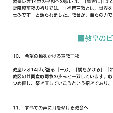
教皇レオ14世の平和への願いは、「聖霊に仕える
す」と語り、「武器を手放す勇気」こそが真の平
霊降臨前夜の祈りでは、「福音宣教とは、世界を
教皇フランシスコが広島・長崎を「記憶の象徴」
恵みです」と語られました。教会が、自らの力で
弟愛・共通善に根ざしたグローバルな倫理の構築
虚に用いられることを願っておられます。教会が
の人への福音の呼びかけでもあります。
中に息づく現実となり、その霊の働きの場に、わ
この教会が争いではなく一致を、支配ではなく奉
■教皇のビ
れませんが、傷ついた世界にいやしと希望をもた
教皇は「聖霊は何よりもまず、私たちの心に、主
え、思い起こさせ、刻んでくださいます」と語ら
10.　希望の橋をかける宣教司牧 

き、無関心や憎しみの壁を打ち壊す力を与え、愛
れました。
教皇レオ14世が語る「一致」「橋をかける」「
教区の共同宣教司牧の歩みと一致しています。教
つめ直し、築き直していこうという招きであり、
力強く再認識させるものです。

教区内では、信徒・修道者・司祭が役割や立場を
し合う関係が育まれています。こうした関係性は
11.　すべての声に耳を傾ける教会へ 

同体であることを証ししています。
