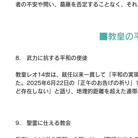
と語り、聖体が希望の源であることを示されました
した。

者の不安や問い、葛藤を否定することなく、それ
聖体は祭壇での祝いにとどまらず、日々の生活の
このように、教皇はその教えの中で一貫して、初
め、彼らが内に宿る光と可能性に気づくよう励ま
（2025年8月6日、一般謁見）。聖体の恵みは
したちの霊的な旅路において最も確かな光である
の内におられたが、わたしは外にいた」を引用し
を求めない愛の行いの中に静かに息づいています
い起こさせ、彼らがその声に耳を澄ませるよう招
り、その泉に集う者は、いやしと希望を受け取り
​■教皇
続く前晩の祈りで、教皇は、友情は孤独や断絶を
3日の「お告げの祈り」でも、紛争地の若者たち
ることを示すしるしです」と呼びかけられました。
8.　武力に抗する平和の使徒

閉会ミサにおいて、教皇は若者たちに向けて、「
わずかなことで満足しないでください」と励まし
教皇レオ14世は、就任以来一貫して「平和の実
められました。
た。2025年6月22日の「正午のお告げの祈り
ど存在しない」と語り、地理的距離を超えた連帯
ない」「武力によるいかなる勝利も、母たちの苦
ない」と述べ、教会は武器ではなく言葉を選び、
呼びかけられました。

9.　聖霊に仕える教会

この平和へのまなざしは、2025年8月、広島と
明確に表れています。「核兵器は、わたしたちが