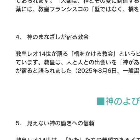
ておられます。「人類は、神とその愛に到達する
いるのです。
葉には、教皇フランシスコの「壁ではなく、橋を
まる時代にあっても、教会が対話を選び、苦しむ
という願いが込められているのです。

また、教皇は「平和は、心の中で、心から出発して
4.　神のまなざしが宿る教会

見）と述べられました。それには、平和が制度的
と、人と人との関係性に根ざし、日々の対話と共
教皇レオ14世が語る「橋をかける教会」という
教皇にとって「橋」という言葉は、単なる比喩で
ています。教皇は、人と人との出会いを「神があ
界との関係を、もう一度結び直すという使命を象
が宿ると語られました（2025年8月6日、一般
痛みに対して、教皇は信仰と希望をもって揺るぎ
こそ、教皇の司牧的まなざしの根底にあるもので
放とうとされています。
て芽生える希望の始まりです。人が孤独や痛みの
そ、新たな歩みの出発点となるのです。

■神のよび
そして教皇は、「神は、わたしたちの弱さのただ
る世界祈願日メッセージ）と語り、神の働きは、
した。

5.　見えない神の働きへの信頼

教会とは、単に教えを授ける場ではなく、人々の
共同体です。教皇は、そうした出会いを通して希