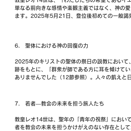
教皇レオ14世は、「わたしたちの希望であるイ
神の平和が確かに注がれていくと語られています
単なる前向きな感情や楽観主義ではなく、神の愛
ます。2025年5月21日、登位後初めての一般
とえに触れ、神があらゆる状況にある人々に惜し
えを通して教皇は、希望とは、目に見える状況や
勢であると教えておられます。

6.　聖体における神の回復の力

また、「真のゆるしとは、悔い改めを待たずして
20日、一般謁見講話）との教えには、神の愛は
2025年のキリストの聖体の祭日の説教において
どうかにかかわらず、恵みとして惜しみなく注が
跡をもとに、「群衆が師である方に耳を傾けてい
は、神の愛を深く掘り下げて受けとめる霊的な営
ありませんでした（12節参照）。人々の飢えと
宝」のたとえに触れながら、「現実の殻を砕き、
間の人生と同じように、一日は終わります」と語
月6日、一般謁見講話）と語られました。わたし
みと分かち合いの必要性を示すものとして捉えら
奥にある神の働きへ信頼することが必要であり、
し、聖体は「人を回復させるが、尽きることのな
す。

7.　若者―教会の未来を担う旅人たち

いパン」と述べられました。聖体は、疲れた心や
さらに、2025年10月15日の一般謁見では、
り、神のいのちは決して減ることなく、聖体を受
た泉」と呼び、「キリストの復活から、希望がほ
教皇レオ14世は、聖年の「青年の祝祭」において
は、信仰生活の中で疲れや空虚を感じる時こそ、
たしたちの渇きをいやし、道を照らす方として、
者を教会の未来を担うかけがえのない存在として